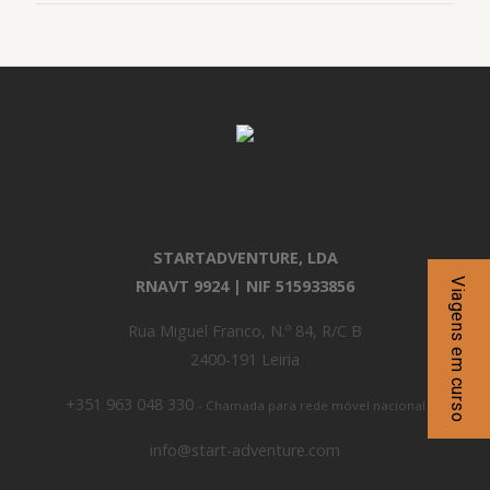
STARTADVENTURE, LDA
Viagens em curso
RNAVT 9924 | NIF 515933856
Rua Miguel Franco, N.º 84, R/C B
2400-191 Leiria
+351 963 048 330
- Chamada para rede móvel nacional
info@start-adventure.com