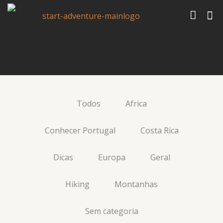
Todos
Africa
Conhecer Portugal
Costa Rica
Dicas
Europa
Geral
Hiking
Montanhas
Roadtrip amorosa: um
Sem categoria
itinerário inesquecível