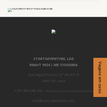
STARTADVENTURE, LDA
Viagens em curso
RNAVT 9924 | NIF 515933856
Rua Miguel Franco, N.º 84, R/C B
2400-191 Leiria
+351 963 048 330
- Chamada para rede móvel nacional
info@start-adventure.com