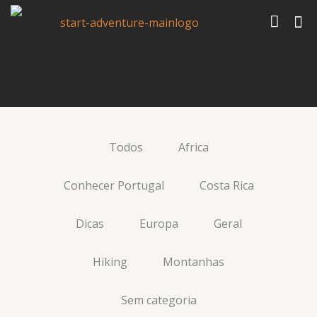
Todos
Africa
Conhecer Portugal
Costa Rica
Dicas
Europa
Geral
As melhores montanhas
Hiking
Montanhas
da Europa que ainda vais
Sem categoria
visitar